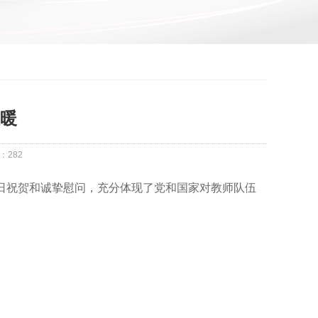
暖
：
282
日祝贺和诚挚慰问，充分体现了党和国家对教师队伍