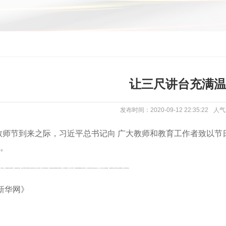
让三尺讲台充满温
发布时间：2020-09-12 22:35:22
人气
教师节到来之际，习近平总书记向 广大教师和教育工作者致以节
。
，支撑起 上大规模的在线教育；决战脱贫攻坚，他们用爱心和智慧点亮乡村孩子的人生梦想。我们为教师点赞，更应解决好教师的所需所盼。从待遇保障，到工作环境，营造尊师重教的良好风尚，必须拿出实实在在的行动，让三尺讲台充满温暖，让教师真正成为受社会尊重和令人羡慕的职业。
《新华网》