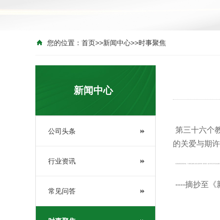
您的位置：
首页
>>
新闻中心
>>
时事聚焦
新闻中心
第三十六个
公司头条
的关爱与期许
行业资讯
经历新冠肺炎疫情的考验，广大教师立德树人的初心更加闪耀。面对疫情，他们守护亿万学生身心健康
----摘抄至
常见问答