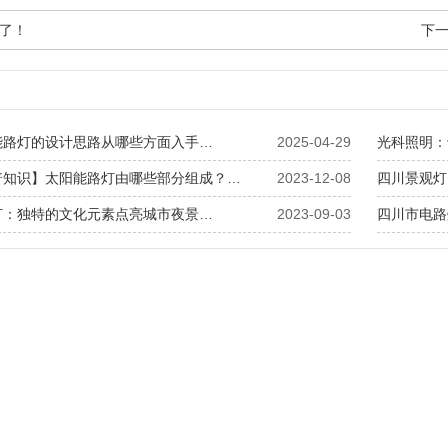
了！
下
能路灯的设计思路从哪些方面入手…
2025-04-29
光科照明：
普知识】太阳能路灯由哪些部分组成？…
2023-12-08
四川景观灯
灯：独特的文化元素点亮城市夜景…
2023-09-03
四川市电路